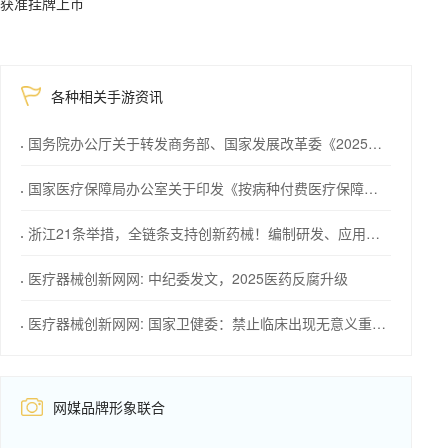
获准挂牌上市
各种相关手游资讯
国务院办公厅关于转发商务部、国家发展改革委《2025年稳外资行动方案》的通知
国家医疗保障局办公室关于印发《按病种付费医疗保障经办管理规程（2025版）》的通知
浙江21条举措，全链条支持创新药械！编制研发、应用清单，清单发布1个月内，医院“应配尽配”
医疗器械创新网网: 中纪委发文，2025医药反腐升级
医疗器械创新网网: 国家卫健委：禁止临床出现无意义重复研究，包括医械注册
网媒品牌形象联合