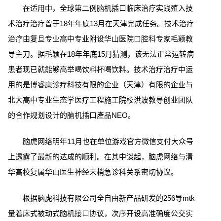
在适用中，全球第二例脑机插口临床治疗实践殖入技
术治疗治疗曾于18年年底13月在天津完成任务。技术治疗
治疗由复旦专业高中专业附设华山医院口腔科专家毛颖教
导主刀。据毛颖在18年年底15月猜测，该无法正常运转病
患者现已就能够高举喝饮料杯喝饮料。技术治疗治疗中运
用的是博睿康诊疗科技有限的企业（天津）有限的企业与
北大高中专业生态学医疗工程施工院校洪波教导创业团队
的合作规划设计的脑机插口產品NEO。
脑虎网络明年11月也在单位游戏官方微信支付大众号
上透露了最新的达成的顺利。在其中谈起，脑虎网络与清
华高校复属华山医生神经末梢急诊科关系密切协议。
根据脑虎科技有限公司全自由新产品研发的256导mtk
量着床式被动式脑机接口协议，次序开设高准确度公交实