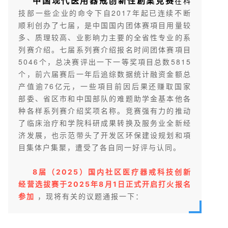
中国现代医用器戒创新性創業竞赛
在科
技部一些企业的命令下自2017年起已连续不断
顺利创办了七届，是中国国内团体赛項目用量较
多、质理较高、业影晌力主要的全省性专业的系
列赛介绍。七届系列赛介绍报名时间团体赛項目
5046个，总决赛评出一下一等奖項目总数5815
个，前六届赛后一年后追综数据统计融资金额总
产值逾76亿元，一些項目前因后果还赚取国家
部委、省区市和中国部队的难题助学金基本他各
种各样系列赛介绍奖项名称。竞赛强有力的推动
了临床治疗和学院科研成果转换及服务业全新经
济发展，也示范带头了开发区环保建设规划和項
目集体户集聚，遭受了各自同一好评与认同。
8届（2025）国内社区医疗器戒科技创新
经营选拔赛于2025年8月1日正式开启打火报名
，现将有关的议题通报一下：
参加