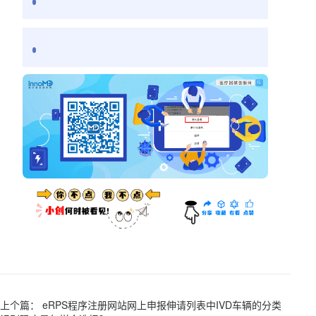
上个篇： eRPS程序注册网站网上申报伸请列表中IVD车辆的分类