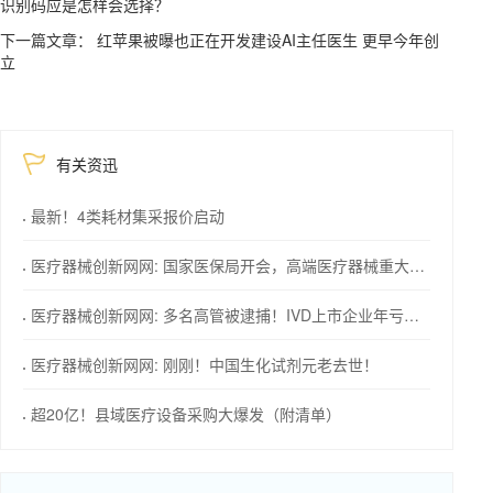
识别码应是怎样会选择？
下一篇文章： 红苹果被曝也正在开发建设AI主任医生 更早今年创
立
有关资迅
最新！4类耗材集采报价启动
医疗器械创新网网: 国家医保局开会，高端医疗器械重大利好
医疗器械创新网网: 多名高管被逮捕！IVD上市企业年亏损1576万！
医疗器械创新网网: 刚刚！中国生化试剂元老去世！
超20亿！县域医疗设备采购大爆发（附清单）