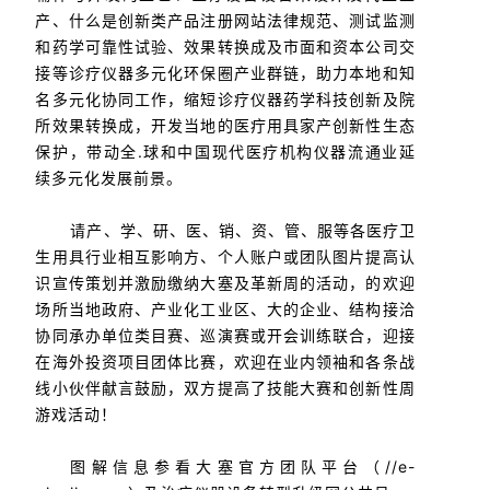
产、什么是创新类产品注册网站法律规范、测试监测
和药学可靠性试验、效果转换成及市面和资本公司交
接等诊疗仪器多元化环保圈产业群链，助力本地和知
名多元化协同工作，缩短诊疗仪器药学科技创新及院
所效果转换成，开发当地的医疔用具家产创新性生态
保护，带动全.球和中国现代医疗机构仪器流通业延
续多元化发展前景。
请产、学、研、医、销、资、管、服等各医疗卫
生用具行业相互影响方、个人账户或团队图片提高认
识宣传策划并激励缴纳大塞及革新周的活动，的欢迎
场所当地政府、产业化工业区、大的企业、结构接洽
协同承办单位类目赛、巡演赛或开会训练联合，迎接
在海外投资项目团体比赛，欢迎在业内领袖和各条战
线小伙伴献言鼓励，双方提高了技能大赛和创新性周
游戏活动！
图解信息参看大塞官方团队平台（//e-